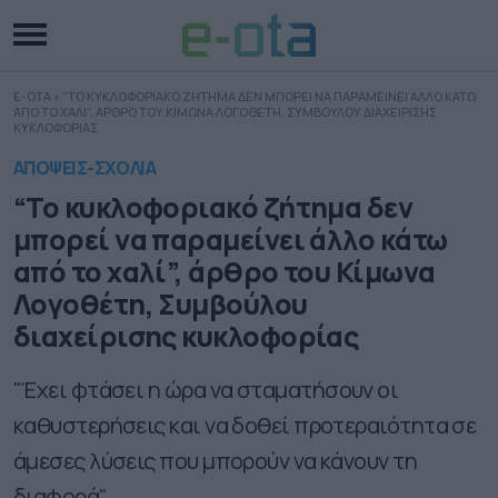
E-OTA
»
“ΤΟ ΚΥΚΛΟΦΟΡΙΑΚΟ ΖΗΤΗΜΑ ΔΕΝ ΜΠΟΡΕΙ ΝΑ ΠΑΡΑΜΕΙΝΕΙ ΑΛΛΟ ΚΑΤΩ
ΑΠΟ ΤΟ ΧΑΛΙ”, ΑΡΘΡΟ ΤΟΥ ΚΙΜΩΝΑ ΛΟΓΟΘΕΤΗ, ΣΥΜΒΟΥΛΟΥ ΔΙΑΧΕΙΡΙΣΗΣ
ΚΥΚΛΟΦΟΡΙΑΣ
ΑΠΟΨΕΙΣ-ΣΧΟΛΙΑ
“Το κυκλοφοριακό ζήτημα δεν
μπορεί να παραμείνει άλλο κάτω
από το χαλί”, άρθρο του Κίμωνα
Λογοθέτη, Συμβούλου
διαχείρισης κυκλοφορίας
"Έχει φτάσει η ώρα να σταματήσουν οι
καθυστερήσεις και να δοθεί προτεραιότητα σε
άμεσες λύσεις που μπορούν να κάνουν τη
διαφορά".