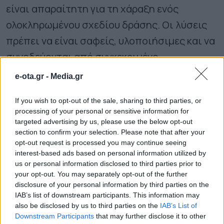
είναι απαραίτητη για τη χάραξη ενός
ολοκληρωμένου σχεδίου δράσης. Οι λύσεις
πρέπει να είναι σαφείς, υλοποιήσιμες και να
συνοδεύονται από συγκεκριμένο
χρονοδιάγραμμα.
e-ota.gr -
Media.gr
Το μέλλον της κυκλοφορίας στην Αττική
If you wish to opt-out of the sale, sharing to third parties, or
processing of your personal or sensitive information for
targeted advertising by us, please use the below opt-out
Οι πολίτες έχουν εξαντλήσει την υπομονή
section to confirm your selection. Please note that after your
opt-out request is processed you may continue seeing
τους. Η ανάγκη για δράση είναι επιτακτική.
interest-based ads based on personal information utilized by
Και όσο πλησιάζουμε προς τις γιορτές των
us or personal information disclosed to third parties prior to
your opt-out. You may separately opt-out of the further
Χριστουγέννων οδεύουμε προς το οριστικό
disclosure of your personal information by third parties on the
μποτιλιάρισμα, υπάρχει ο κίνδυνος να
IAB’s list of downstream participants. This information may
also be disclosed by us to third parties on the
IAB’s List of
δυσκολευόμαστε ακόμη και να ξεπαρκάρουμε
Downstream Participants
that may further disclose it to other