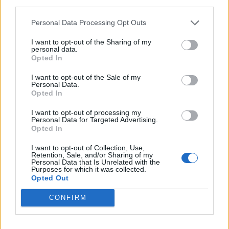
για να μπούμε στην κυκλοφορία. Το
third parties.
κυκλοφοριακό ζήτημα δεν μπορεί να
Personal Data Processing Opt Outs
παραμένει άλλο «κάτω από το χαλί», καθώς
I want to opt-out of the Sharing of my
personal data.
επηρεάζει σημαντικά την καθημερινότητα
Opted In
και την ποιότητα της ζωής στην Αττική.
I want to opt-out of the Sale of my
Έχει φτάσει η ώρα να σταματήσουν οι
Personal Data.
Opted In
καθυστερήσεις και να δοθεί προτεραιότητα
I want to opt-out of processing my
σε άμεσες λύσεις που μπορούν να κάνουν τη
Personal Data for Targeted Advertising.
Opted In
διαφορά.
I want to opt-out of Collection, Use,
Retention, Sale, and/or Sharing of my
Personal Data that Is Unrelated with the
ΟΛΕΣ ΟΙ ΕΙΔΗΣΕΙΣ
Purposes for which it was collected.
Opted Out
2.85 εκατ. ευρώ για την επανάχρηση του
CONFIRM
Παλαιού Γυμνασίου Πύλου
Βανδαλισμοί στο εκκλησάκι της